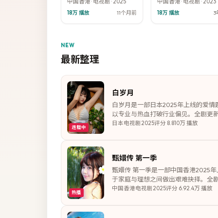
中国香港
·
电视剧
·
2025
中国香港
·
电视剧
·
2023
18万
播放
11个月前
18万
播放
3
NEW
最新整理
白岁月
白岁月是一部日本2025年上线的爱
以专业与热血打破行业偏见。全剧更新
日本
电视剧
2025
评分
8.8
10万
播放
连载中
甄嬛传 第一季
甄嬛传 第一季是一部中国香港202
于家庭与理想之间做出艰难抉择。全剧
中国香港
电视剧
2025
评分
6.9
2.4万
播放
热播