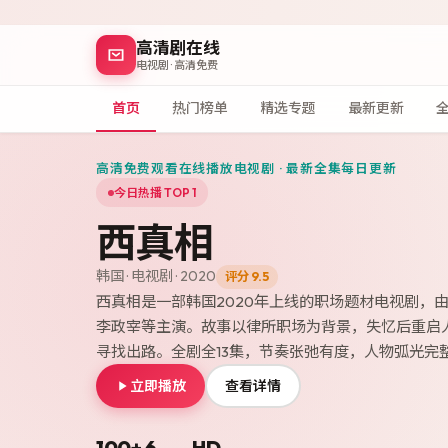
高清剧在线
电视剧 · 高清免费
首页
热门榜单
精选专题
最新更新
高清免费观看在线播放电视剧 · 最新全集每日更新
今日热播 TOP 1
西真相
韩国
·
电视剧
·
2020
评分
9.5
西真相是一部韩国2020年上线的职场题材电视剧，由
李政宰等主演。故事以律所职场为背景，失忆后重启
寻找出路。全剧全13集，节奏张弛有度，人物弧光完整，
立即播放
查看详情
100
+
6
HD