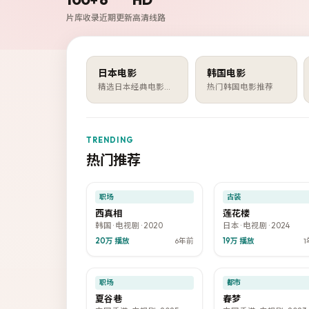
片库收录
近期更新
高清线路
日本电影
韩国电影
精选日本经典电影作品
热门韩国电影推荐
TRENDING
热门推荐
53:22
4
9.5
热门
热门
职场
古装
西真相
莲花楼
韩国
·
电视剧
·
2020
日本
·
电视剧
·
2024
20万
播放
6年前
19万
播放
52:03
50
8.1
热门
热门
职场
都市
夏谷巷
春梦