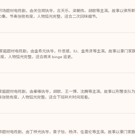
的职场题材电视剧，由关信辉执导，古天乐、梁朝伟、胡歌等主演。故事以律所
0集，节奏张弛有度，人物弧光完整，适合二次回味细节。
线的家庭题材电视剧，由金希元执导，朴恩斌、IU、金秀贤等主演。故事以豪门
，人物弧光完整，适合周末 binge 追更。
的家庭题材电视剧，由秦榛执导，胡歌、王一博、沈腾等主演。故事以刑警支队
奏张弛有度，人物弧光完整，适合下班碎片时间观看。
都市题材电视剧，由丁梓光执导，章子怡、杨洋、任嘉伦等主演。故事以豪门家