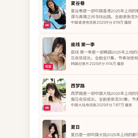
夏谷巷
夏谷巷是一部中国香港2025年上线
谋与真情之间寻找出路。全剧更新至3
中国香港
电视剧
2025
评分
8.1
18万
播放
4K
底线 第一季
底线 第一季是一部韩国2025年上
见收获成长。全剧全17集，节奏张弛有度
韩国
纪录片
2025
评分
9.1
14万
播放
杜比
西梦路
西梦路是一部中国大陆2025年上线
偏见收获成长。全剧更新至30集，节
中国大陆
电视剧
2025
评分
7.8
17万
播放
4K
夏日
夏日是一部中国大陆2025年上线的