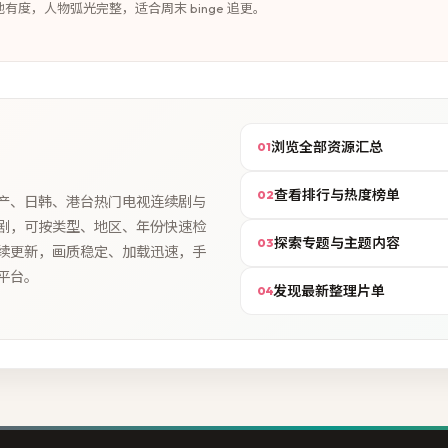
有度，人物弧光完整，适合周末 binge 追更。
浏览全部资源汇总
01
查看排行与热度榜单
02
产、日韩、港台热门电视连续剧与
剧，可按类型、地区、年份快速检
探索专题与主题内容
03
续更新，画质稳定、加载迅速，手
平台。
发现最新整理片单
04