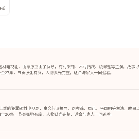
年前
情题材电视剧，由冢原亚由子执导，有村架纯、木村拓哉、绫濑遥等主演。故事
至27集，节奏张弛有度，人物弧光完整，适合与家人一同追看。
5年上线的犯罪题材电视剧，由文伟鸿执导，刘亦菲、周迅、马国明等主演。故事
全20集，节奏张弛有度，人物弧光完整，适合与家人一同追看。