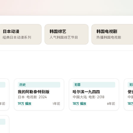
日本动漫
韩国综艺
韩国电视剧
经典日本动漫系列
人气韩国综艺节目
热播韩国电视剧
1:55
43:40
99:23
9.2
8.9
7.3
热门
热门
热
历史
犯罪
犯
我的阿勒泰·特别版
哈尔滨一九四四
使
日本
·
电视剧
·
2024
中国大陆
·
电影
·
2018
中
1年前
19万
播放
1年前
18万
播放
8年前
18
:37
8.6