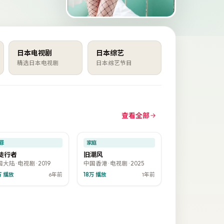
日本电视剧
日本综艺
精选日本电视剧
日本综艺节目
查看全部
47:13
48:03
7.9
8.3
门
热门
罪
家庭
徒行者
旧潮风
国大陆
·
电视剧
·
2019
中国香港
·
电视剧
·
2025
万
播放
6年前
18万
播放
1年前